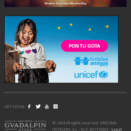
Weather from OpenWeatherMap
GET SOCIAL
© 2024 All rights reserved. GRISOMA
HOTELERA, S.L. - N.I.F. B57116923 -
Legal