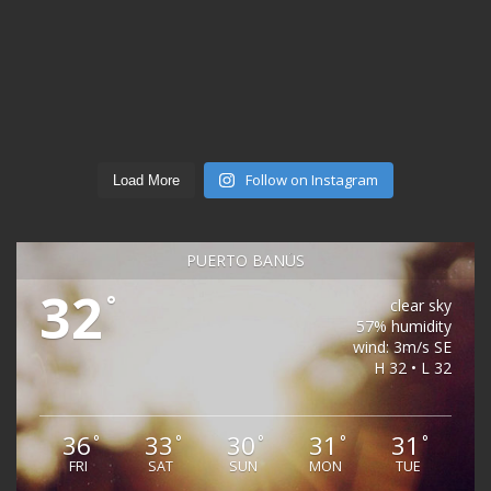
Follow on Instagram
Load More
PUERTO BANÚS
32
°
clear sky
57% humidity
wind: 3m/s SE
H 32 • L 32
36
33
30
31
31
°
°
°
°
°
FRI
SAT
SUN
MON
TUE