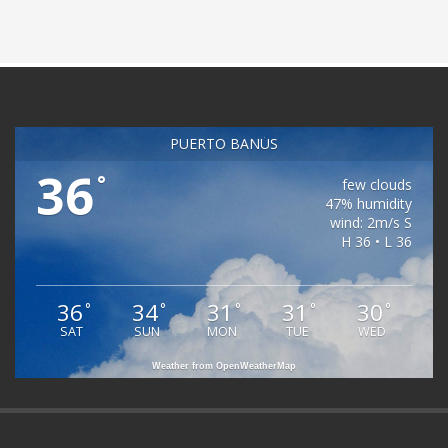
PUERTO BANÚS
36
°
few clouds
47% humidity
wind: 2m/s S
H 36 • L 36
36
34
31
31
30
°
°
°
°
°
SAT
SUN
MON
TUE
WED
Weather from OpenWeatherMap