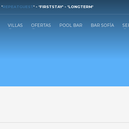
 '
REPEATGUEST
' - '
FIRSTSTAY
' - '
LONGTERM
'
VILLAS
OFERTAS
POOL BAR
BAR SOFÍA
SE