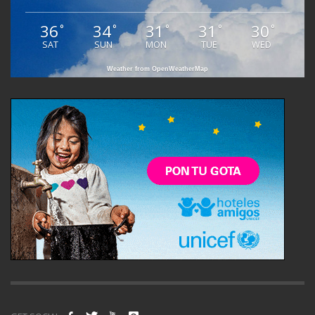
36
34
31
31
30
°
°
°
°
°
SAT
SUN
MON
TUE
WED
Weather from OpenWeatherMap