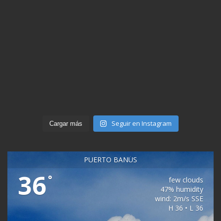
Seguir en Instagram
Cargar más
PUERTO BANÚS
36
°
few clouds
47% humidity
wind: 2m/s SSE
H 36 • L 36