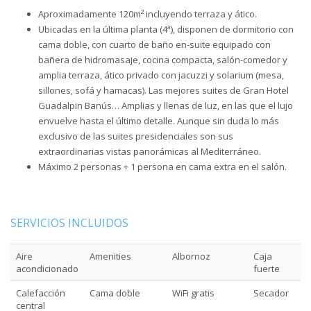
Aproximadamente 120m² incluyendo terraza y ático.
Ubicadas en la última planta (4ª), disponen de dormitorio con
cama doble, con cuarto de baño en-suite equipado con
bañera de hidromasaje, cocina compacta, salón-comedor y
amplia terraza, ático privado con jacuzzi y solarium (mesa,
sillones, sofá y hamacas). Las mejores suites de Gran Hotel
Guadalpin Banús… Amplias y llenas de luz, en las que el lujo
envuelve hasta el último detalle. Aunque sin duda lo más
exclusivo de las suites presidenciales son sus
extraordinarias vistas panorámicas al Mediterráneo.
Máximo 2 personas + 1 persona en cama extra en el salón.
SERVICIOS INCLUIDOS
Aire
Amenities
Albornoz
Caja
acondicionado
fuerte
Calefacción
Cama doble
WiFi gratis
Secador
central